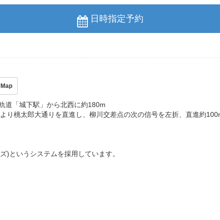
日時指定予約
Map
軌道「城下駅」から北西に約180m
駅より桃太郎大通りを直進し、柳川交差点の次の信号を左折、直進約100
ビーズ)というシステムを採用しています。